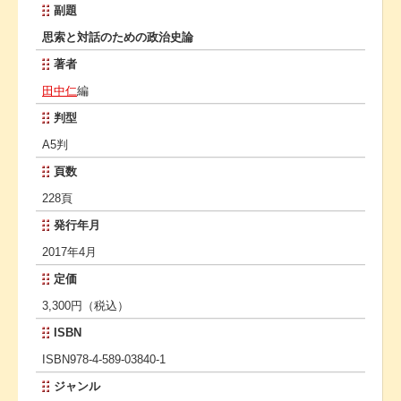
副題
思索と対話のための政治史論
著者
田中仁
編
判型
A5判
頁数
228頁
発行年月
2017年4月
定価
3,300円（税込）
ISBN
ISBN978-4-589-03840-1
ジャンル