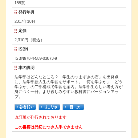
188頁
発行年月
2017年10月
定価
2,310円（税込）
ISBN
ISBN978-4-589-03873-9
本の説明
法学部はどんなところ？「学生のつまずきの石」を出発点
に、法学部新入生の学習をサポート。「何を学ぶか」「どう
学ぶか」の二部構成で学習を案内。法学部生らしい考え方が
身につく一冊。より親しみやすい教科書にバージョンアッ
プ。
改訂版が刊行されております
この書籍は品切につき入手できません