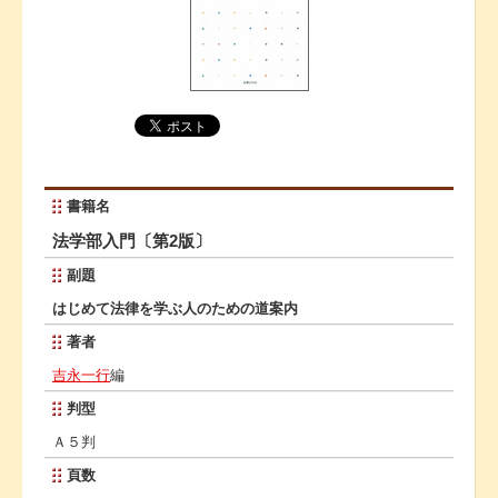
書籍名
法学部入門〔第2版〕
副題
はじめて法律を学ぶ人のための道案内
著者
吉永一行
編
判型
Ａ５判
頁数