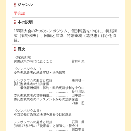
ジャンル
学会誌
本の説明
133回大会の3つのシンポジウム、個別報告を中心に、特別講
演（菅野和夫）、回顧と展望、特別寄稿（花見忠）ほかを収
録。
目次
《特別講演》
労働政策の時代に思うこと………………菅野和夫
《シンポジウムⅠ》
委託型就業者の就業実態と法的保護
シンポジウムの趣旨と総括………………鎌田耕一
委託型就業者の法的保護
―最低報酬保障，解約・契約更新規制を中心に
…………………長谷川聡
委託型就業者の災害補償…………………田中建一
委託型就業者のハラスメントからの法的保護
…………………内藤 忍
《シンポジウムⅡ》
不当労働行為救済法理を巡る今日的課題
シンポジウムの趣旨と総括………………石田 眞
労組法7条2号の「使用者」と派遣先・親会社
…………………川口美貴