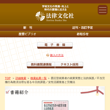
購入の方法
TOP
＞
詳細検索
＞
検索結果一覧
＞ 委託型就業者の就業実態と法的保護／不当労
働行為救済法理を巡る今日的課題／女性活躍推進と労働法