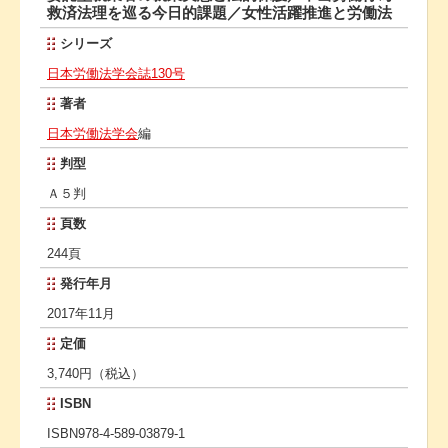
救済法理を巡る今日的課題／女性活躍推進と労働法
シリーズ
日本労働法学会誌130号
著者
日本労働法学会
編
判型
Ａ５判
頁数
244頁
発行年月
2017年11月
定価
3,740円（税込）
ISBN
ISBN978-4-589-03879-1