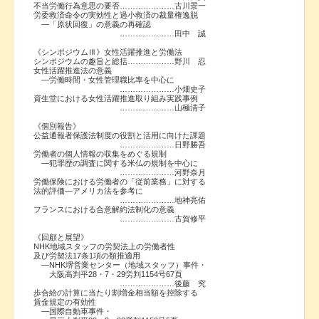
不当労働行為意思の要否…………………古川景一
労委救済命令の実効性と過小救済の裁量権逸脱
―「原状回復」の意義の再確認
…………………田中 誠
《シンポジウムⅢ》女性活躍推進と労働法
シンポジウムの趣旨と総括………………野川 忍
女性活躍推進法の意義
―労働時間・女性管理職比率を中心に
…………………小畑史子
資生堂における女性活躍推進取り組み実践事例
…………………山極清子
《個別報告》
公益通報者保護法制度の役割と活用に向けた課題
…………………日野勝吾
労働者の個人情報の収集をめぐる規制
―犯罪歴の調査に関する米仏の規制を中心に
…………………河野奈月
労働保険における労働者の「従前業務」に対する
法的評価―アメリカ法を参考に
…………………地神亮佑
フランスにおける合意解約法制化の意義
…………………古賀修平
《回顧と展望》
NHK地域スタッフの労契法上の労働者性
及び労契法17条1項の類推適用
―NHK堺営業センター（地域スタッフ）事件・
大阪高判平28・7・29労判1154号67頁
…………………後藤 究
歩合給の計算に当たり割増金相当額を控除する
賃金規定の有効性
―国際自動車事件・