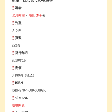
新版 はじめての環境学
著者
北川秀樹
・
増田啓子
著
判型
Ａ５判
頁数
222頁
発行年月
2018年1月
定価
3,190円（税込）
ISBN
ISBN978-4-589-03892-0
ジャンル
環境問題