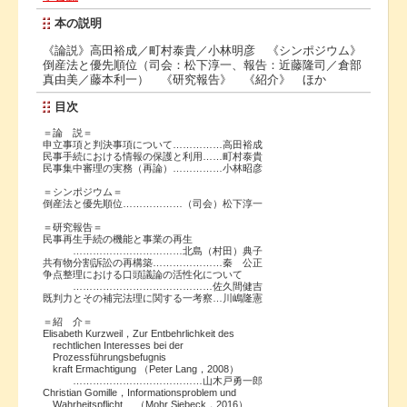
本の説明
《論説》高田裕成／町村泰貴／小林明彦 《シンポジウム》
倒産法と優先順位（司会：松下淳一、報告：近藤隆司／倉部
真由美／藤本利一） 《研究報告》 《紹介》 ほか
目次
＝論 説＝
申立事項と判決事項について……………高田裕成
民事手続における情報の保護と利用……町村泰貴
民事集中審理の実務（再論）……………小林昭彦
＝シンポジウム＝
倒産法と優先順位………………（司会）松下淳一
＝研究報告＝
民事再生手続の機能と事業の再生
……………………………北島（村田）典子
共有物分割訴訟の再構築…………………秦 公正
争点整理における口頭議論の活性化について
……………………………………佐久間健吉
既判力とその補完法理に関する一考察…川嶋隆憲
＝紹 介＝
Elisabeth Kurzweil，Zur Entbehrlichkeit des
rechtlichen Interesses bei der
Prozessführungsbefugnis
kraft Ermachtigung （Peter Lang，2008）
…………………………………山木戸勇一郎
Christian Gomille，Informationsproblem und
Wahrheitspflicht （Mohr Siebeck，2016）