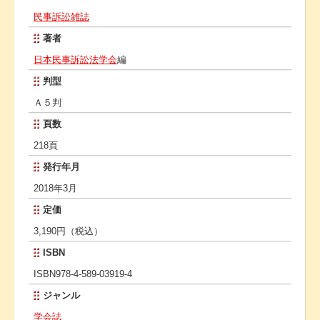
民事訴訟雑誌
著者
日本民事訴訟法学会
編
判型
Ａ５判
頁数
218頁
発行年月
2018年3月
定価
3,190円（税込）
ISBN
ISBN978-4-589-03919-4
ジャンル
学会誌