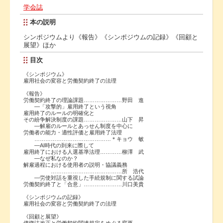
学会誌
本の説明
シンポジウムより《報告》《シンポジウムの記録》《回顧と
展望》ほか
目次
《シンポジウム》
雇用社会の変容と労働契約終了の法理
《報告》
労働契約終了の理論課題…………………野田 進
―「攻撃的」雇用終了という視角
雇用終了のルールの明確化と
その紛争解決制度の課題…………………山下 昇
―解雇のルールとあっせん制度を中心に
労働者の能力・適性評価と雇用終了法理
……………………………………＊キョウ 敏
―AI時代の到来に際して
雇用終了における人選基準法理…………柳澤 武
―なぜ私なのか？
解雇過程における使用者の説明・協議義務
…………………………………所 浩代
―労使対話を重視した手続規制に関する試論
労働契約終了と「合意」…………………川口美貴
《シンポジウムの記録》
雇用社会の変容と労働契約終了の法理
《回顧と展望》
債権法改正と労働契約関連規定をめぐる変更