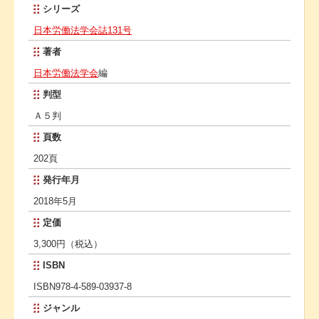
シリーズ
日本労働法学会誌131号
著者
日本労働法学会
編
判型
Ａ５判
頁数
202頁
発行年月
2018年5月
定価
3,300円（税込）
ISBN
ISBN978-4-589-03937-8
ジャンル