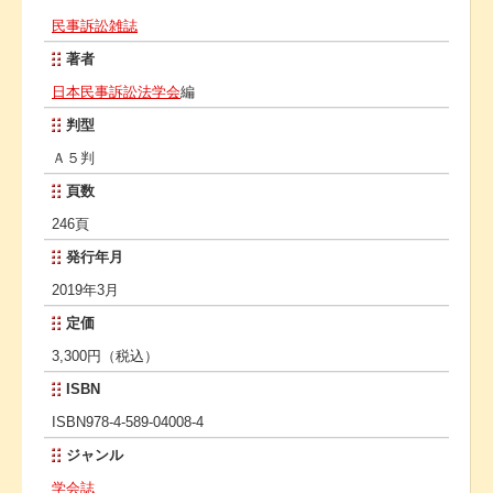
民事訴訟雑誌
著者
日本民事訴訟法学会
編
判型
Ａ５判
頁数
246頁
発行年月
2019年3月
定価
3,300円（税込）
ISBN
ISBN978-4-589-04008-4
ジャンル
学会誌