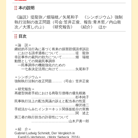
本の説明
《論説》堤龍弥／畑瑞穂／矢尾和子 《シンポジウム》強制
執行法制の改正問題（司会:笠井正俊、報告:青木哲／内山衛
次／大濱しのぶ） 《研究報告》 《紹介》 ほか
目次
＝論 説＝
継続的不法行為に基づく将来の損害賠償請求訴訟
における請求適格について……………堤 龍弥
非訟事件の裁判の効力について…………畑 瑞穂
動態としての簡裁民事調停
―民事調停の機能強化のための
一七条決定活用に向けて……………矢尾和子
＝シンポジウム＝
強制執行法制の改正問題………（司会）笠井正俊
＝研究報告＝
再建型倒産手続における商取引債権の優先根拠
…………………………………杉本純子
民事執行法上の配当異議の訴えと配当表の性質
…………………………柳沢雄二
手続法からみたインターネット関係仮処分の実務
…………………………………関 述之
第三者の執行担当の許容性について
……………………………山木戸勇一郎
＝紹 介＝
Gabriel Ludwig Schmidt, Der Vergleich in
FamFG-Verfahren（Mohr Siebeck, 2016）