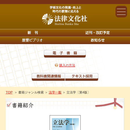
購入の方法
TOP
＞ 書籍ジャンル検索
＞
法学一般
＞ 立法学〔第4版〕