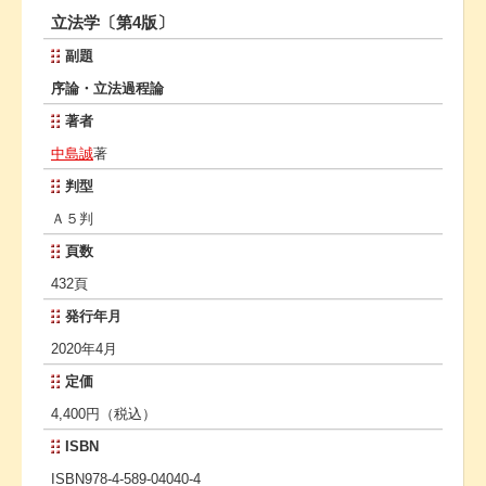
立法学〔第4版〕
副題
序論・立法過程論
著者
中島誠
著
判型
Ａ５判
頁数
432頁
発行年月
2020年4月
定価
4,400円（税込）
ISBN
ISBN978-4-589-04040-4