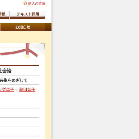
購入の方法
社会論
共生をめざして
田梨津子
・
藤田智子