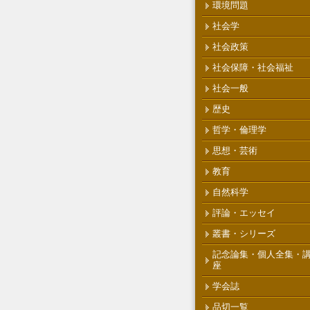
環境問題
社会学
社会政策
社会保障・社会福祉
社会一般
歴史
哲学・倫理学
思想・芸術
教育
自然科学
評論・エッセイ
叢書・シリーズ
記念論集・個人全集・
座
学会誌
品切一覧