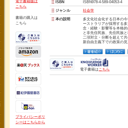
電子書籍版は
ISBN
ISBN978-4-589-04053-4
こちら
ジャンル
社会学
書籍の購入は
本の説明
多文化社会化する日本の今
こちら
ーストラリアが採用する多
念・経験・影響等を本格的
と非先住民族、先住民族と
二項対立・分断を超えて共
新自由主義下での政策の見
電子書籍は
こちら
講
プライバシーポリ
シーはこちらから