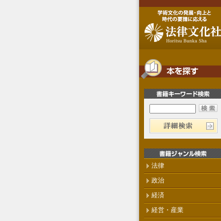
法律
政治
経済
経営・産業