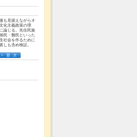
後も見据えながらオ
文化主義政策の理
に論じる。先住民族
移民・難民といった
生社会を作るために
直しも含め検証。