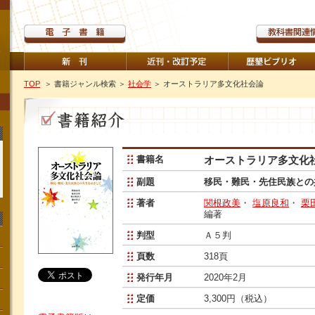
TOP
＞ 書籍ジャンル検索
＞
社会学
＞ オーストラリア多文化社会論
書籍名
オーストラリア多文化
副題
移民・難民・先住民族との
著者
関根政美
・
塩原良和
・
栗
編著
判型
Ａ５判
頁数
318頁
発行年月
2020年2月
定価
3,300円（税込）