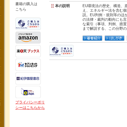
書籍の購入は
本の説明
EU環境法の歴史、構造、
こちら
え、エネルギー法を含む個
説。EU判例・規則等のほ
の法律・裁判の動向にも言
な索引（事項、判例、措置
まで解説する、この分野の
プライバシーポリ
講
シーはこちらから