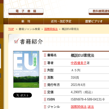
TOP
＞ 書籍ジャンル検索
＞
国際関係法
＞ 概説EU環境法
書籍名
概説EU環境法
著者
中西優美子
著
判型
Ａ５判
頁数
316頁
発行年月
2021年4月
定価
4,290円（税込）
ISBN
ISBN978-4-589-04131-9
ジャンル
国際関係法
諸法