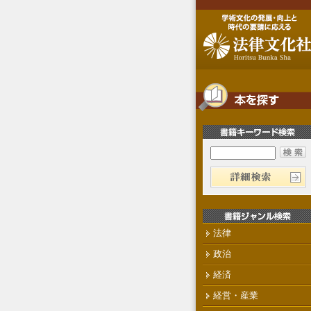
法律
政治
経済
経営・産業