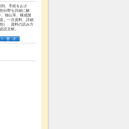
原則、手続をおさ
別分野を詳細に解
か、独仏等、構成国
及。一次資料、詳細
別）、資料の読み方
必読文献。