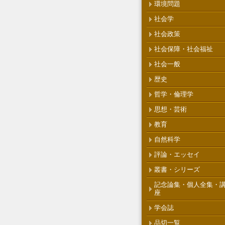
環境問題
社会学
社会政策
社会保障・社会福祉
社会一般
歴史
哲学・倫理学
思想・芸術
教育
自然科学
評論・エッセイ
叢書・シリーズ
記念論集・個人全集・
座
学会誌
品切一覧