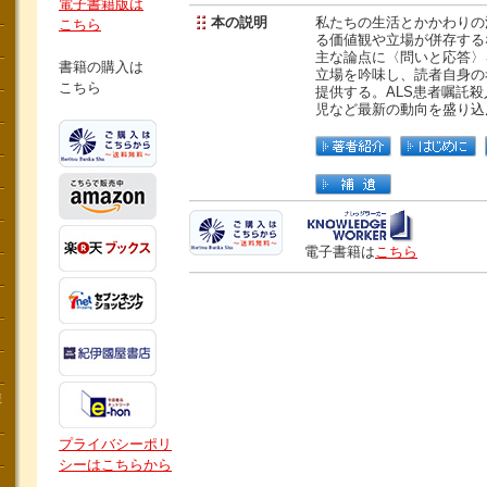
電子書籍版は
本の説明
私たちの生活とかかわりの
こちら
る価値観や立場が併存する
主な論点に〈問いと応答〉
書籍の購入は
立場を吟味し、読者自身の
こちら
提供する。ALS患者嘱託
児など最新の動向を盛り込
電子書籍は
こちら
講
プライバシーポリ
シーはこちらから