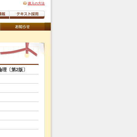
購入の方法
倫理〔第2版〕