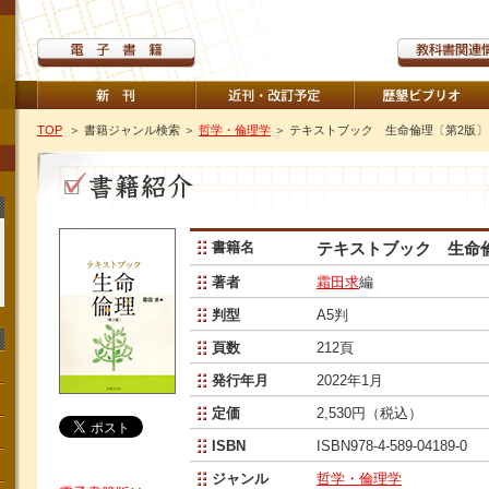
TOP
＞ 書籍ジャンル検索
＞
哲学・倫理学
＞ テキストブック 生命倫理〔第2版〕
書籍名
テキストブック 生命
著者
霜田求
編
判型
A5判
頁数
212頁
発行年月
2022年1月
定価
2,530円（税込）
ISBN
ISBN978-4-589-04189-0
ジャンル
哲学・倫理学