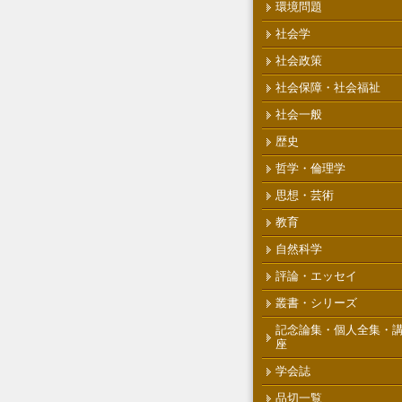
環境問題
社会学
社会政策
社会保障・社会福祉
社会一般
歴史
哲学・倫理学
思想・芸術
教育
自然科学
評論・エッセイ
叢書・シリーズ
記念論集・個人全集・
座
学会誌
品切一覧