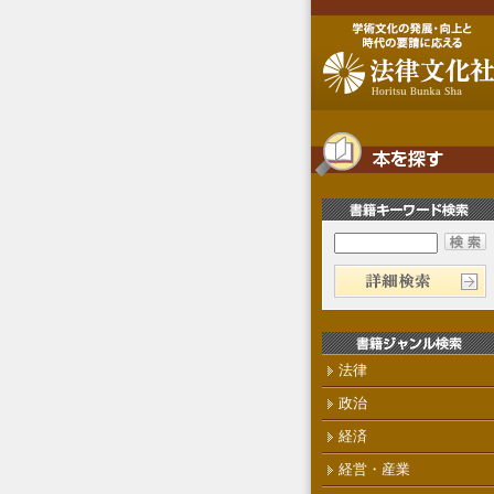
法律
政治
経済
経営・産業