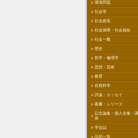
環境問題
社会学
社会政策
社会保障・社会福祉
社会一般
歴史
哲学・倫理学
思想・芸術
教育
自然科学
評論・エッセイ
叢書・シリーズ
記念論集・個人全集・
座
学会誌
品切一覧