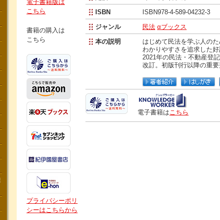
電子書籍版は
こちら
ISBN
ISBN978-4-589-04232-3
ジャンル
民法
αブックス
書籍の購入は
こちら
本の説明
はじめて民法を学ぶ人のた
わかりやすさを追求した好
2021年の民法・不動産登
改訂。初版刊行以降の重要
電子書籍は
こちら
講
プライバシーポリ
シーはこちらから