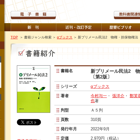
TOP
＞ 書籍ジャンル検索
＞
αブックス
＞ 新プリメール民法2 物権・担保物権法
書籍名
新プリメール民法2 
〔第2版〕
シリーズ
αブックス
著者
今村与一
・
張洋介
・
鄭芙
也
著
判型
Ａ５判
頁数
310頁
発行年月
2022年9月
定価
2,970円（税込）