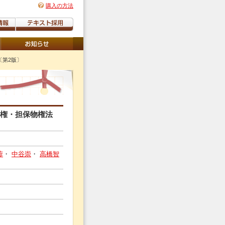
購入の方法
〔第2版〕
物権・担保物権法
蓉
・
中谷崇
・
高橋智