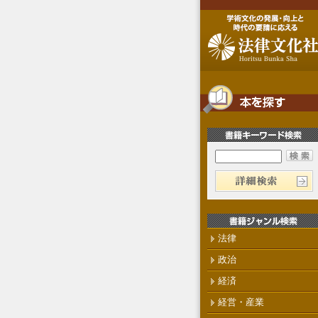
法律
政治
経済
経営・産業