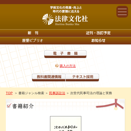
購入の方法
TOP
＞ 書籍ジャンル検索
＞
民事訴訟法
＞ 次世代民事司法の理論と実務