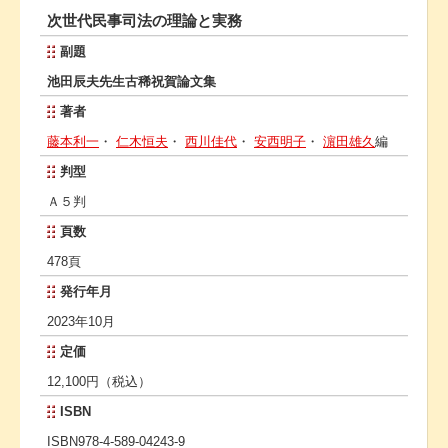
次世代民事司法の理論と実務
副題
池田辰夫先生古稀祝賀論文集
著者
藤本利一
・
仁木恒夫
・
西川佳代
・
安西明子
・
濵田雄久
編
判型
Ａ５判
頁数
478頁
発行年月
2023年10月
定価
12,100円（税込）
ISBN
ISBN978-4-589-04243-9