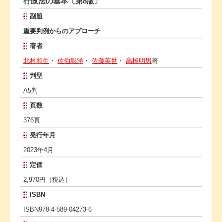
行政法の基本〔第8版〕
副題
重要判例からのアプローチ
著者
北村和生
・
佐伯彰洋
・
佐藤英世
・
高橋明男
著
判型
A5判
頁数
376頁
発行年月
2023年4月
定価
2,970円（税込）
ISBN
ISBN978-4-589-04273-6