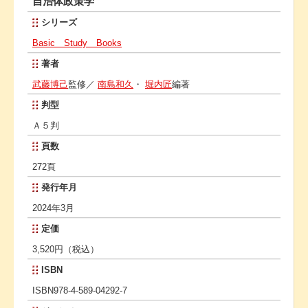
自治体政策学
シリーズ
Basic Study Books
著者
武藤博己
監修／
南島和久
・
堀内匠
編著
判型
Ａ５判
頁数
272頁
発行年月
2024年3月
定価
3,520円（税込）
ISBN
ISBN978-4-589-04292-7