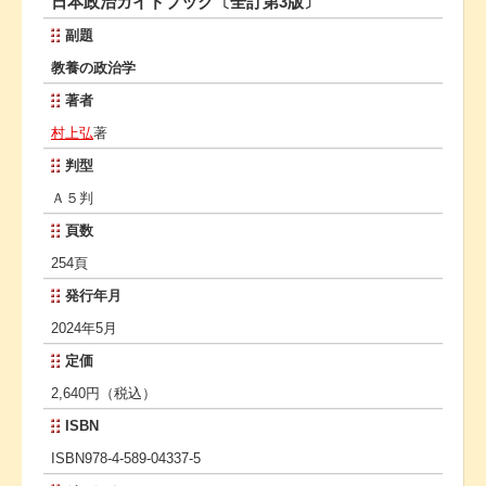
日本政治ガイドブック〔全訂第3版〕
副題
教養の政治学
著者
村上弘
著
判型
Ａ５判
頁数
254頁
発行年月
2024年5月
定価
2,640円（税込）
ISBN
ISBN978-4-589-04337-5