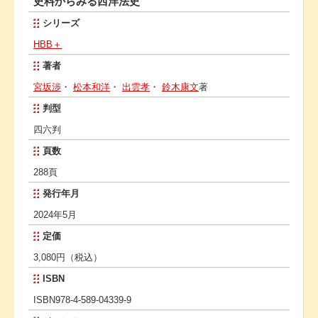
史料からみる西洋法史
シリーズ
HBB＋
著者
宮坂渉
・
松本和洋
・
出雲孝
・
鈴木康文
著
判型
四六判
頁数
288頁
発行年月
2024年5月
定価
3,080円（税込）
ISBN
ISBN978-4-589-04339-9