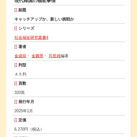
現代韓国の福祉事情
副題
キャッチアップか、新しい挑戦か
シリーズ
社会福祉研究叢書4
著者
金成垣
・
金圓景
・
呉世雄
編著
判型
Ａ５判
頁数
320頁
発行年月
2025年1月
定価
6,270円（税込）