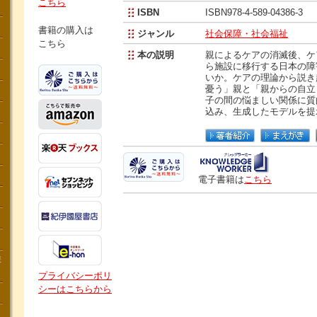
こちら
ISBN
ISBN978-4-589-04386-3
書籍の購入は
ジャンル
社会保障・社会福祉
こちら
本の説明
親によるケアの消滅後、ケ
ら施設に移行する日本の障
いか。ケアの理論から説き
憂う」親と「親からの自立
子の間の悩ましい関係に質
込み、生成したモデルを提
電子書籍は
こちら
講
プライバシーポリ
シーはこちらから