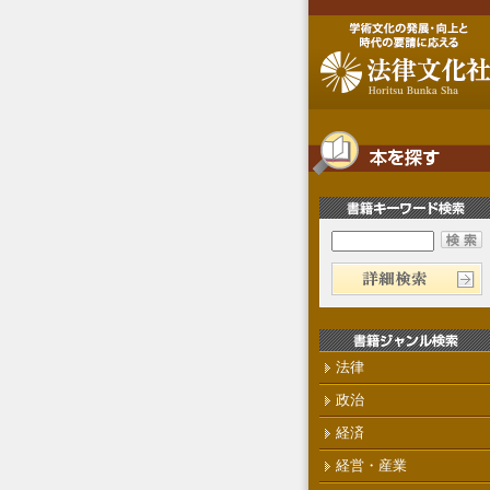
法律
政治
経済
経営・産業