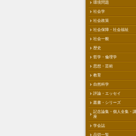
環境問題
社会学
社会政策
社会保障・社会福祉
社会一般
歴史
哲学・倫理学
思想・芸術
教育
自然科学
評論・エッセイ
叢書・シリーズ
記念論集・個人全集・
座
学会誌
品切一覧