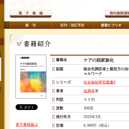
書籍名
ケアの脱家族化
副題
統合失調症者と親双方の自
ャルワーク
シリーズ
社会福祉研究叢書5
著者
塩満卓
著
判型
Ａ５判
頁数
308頁
発行年月
2025年3月
電子書籍版は
定価
6,380円（税込）