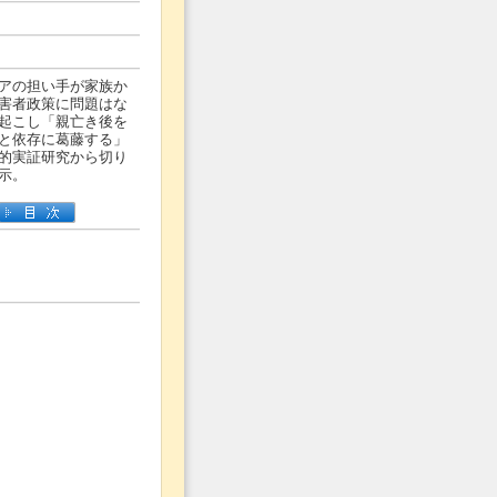
アの担い手が家族か
害者政策に問題はな
起こし「親亡き後を
と依存に葛藤する」
的実証研究から切り
示。