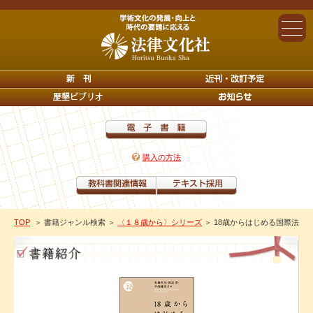
購入の方法
TOP
＞ 書籍ジャンル検索
＞
〈１８歳から〉シリーズ
＞ 18歳からはじめる国際法