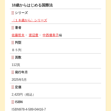
18歳からはじめる国際法
シリーズ
〈１８歳から〉シリーズ
著者
佐藤哲夫
・
渡辺豊
・
中西優美子
編
判型
Ｂ５判
頁数
112頁
発行年月
2025年5月
定価
2,420円（税込）
ISBN
ISBN978-4-589-04416-7