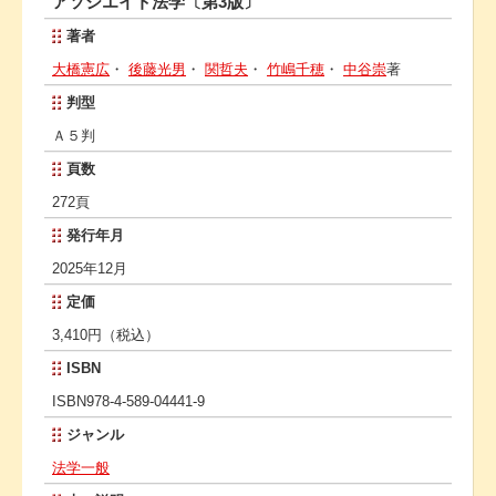
アソシエイト法学〔第3版〕
著者
大橋憲広
・
後藤光男
・
関哲夫
・
竹嶋千穂
・
中谷崇
著
判型
Ａ５判
頁数
272頁
発行年月
2025年12月
定価
3,410円（税込）
ISBN
ISBN978-4-589-04441-9
ジャンル
法学一般