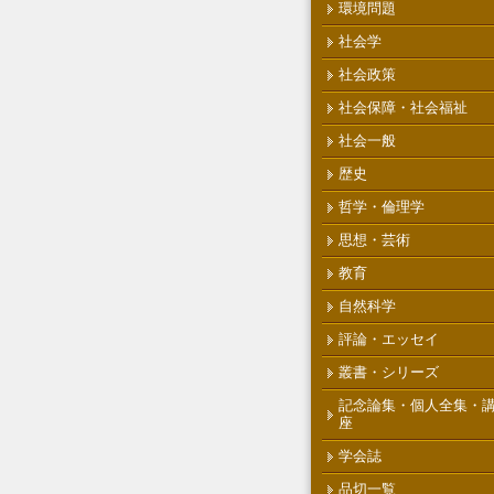
環境問題
社会学
社会政策
社会保障・社会福祉
社会一般
歴史
哲学・倫理学
思想・芸術
教育
自然科学
評論・エッセイ
叢書・シリーズ
記念論集・個人全集・
座
学会誌
品切一覧