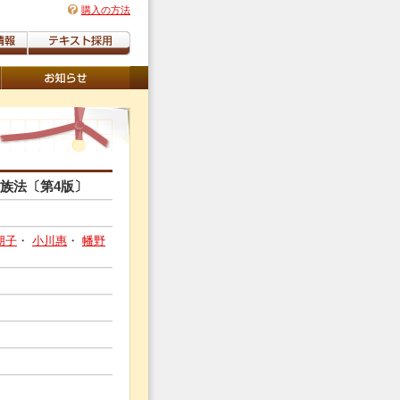
購入の方法
族法〔第4版〕
朋子
・
小川惠
・
幡野