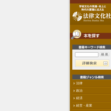
法律
政治
経済
経営・産業