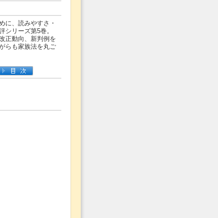
めに、読みやすさ・
評シリーズ第5巻。
改正動向、新判例を
がらも家族法を丸ご