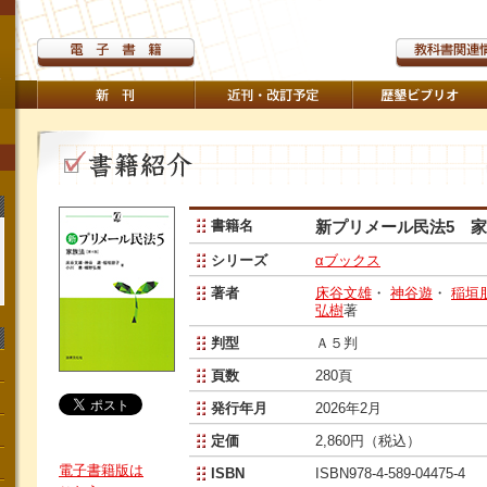
書籍名
新プリメール民法5 家
シリーズ
αブックス
著者
床谷文雄
・
神谷遊
・
稲垣
弘樹
著
判型
Ａ５判
頁数
280頁
発行年月
2026年2月
定価
2,860円（税込）
電子書籍版は
ISBN
ISBN978-4-589-04475-4