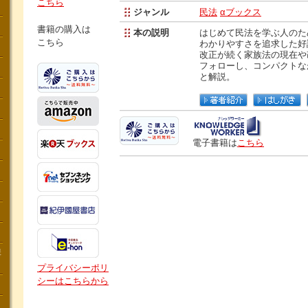
こちら
ジャンル
民法
αブックス
書籍の購入は
本の説明
はじめて民法を学ぶ人のた
こちら
わかりやすさを追求した好
改正が続く家族法の現在や
フォローし、コンパクトな
と解説。
電子書籍は
こちら
講
プライバシーポリ
シーはこちらから