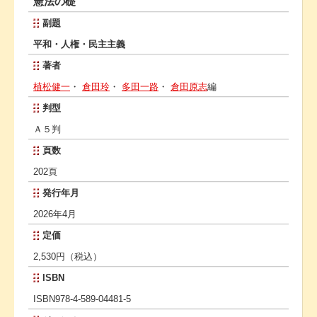
憲法の礎
副題
平和・人権・民主主義
著者
植松健一
・
倉田玲
・
多田一路
・
倉田原志
編
判型
Ａ５判
頁数
202頁
発行年月
2026年4月
定価
2,530円（税込）
ISBN
ISBN978-4-589-04481-5