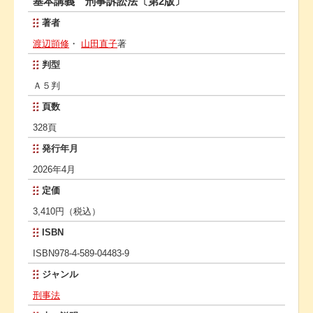
基本講義 刑事訴訟法〔第2版〕
著者
渡辺顗修
・
山田直子
著
判型
Ａ５判
頁数
328頁
発行年月
2026年4月
定価
3,410円（税込）
ISBN
ISBN978-4-589-04483-9
ジャンル
刑事法