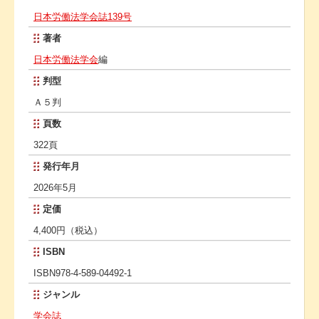
日本労働法学会誌139号
著者
日本労働法学会
編
判型
Ａ５判
頁数
322頁
発行年月
2026年5月
定価
4,400円（税込）
ISBN
ISBN978-4-589-04492-1
ジャンル
学会誌