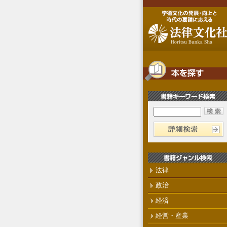
法律
政治
経済
経営・産業