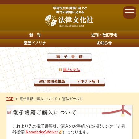
購入の方法
TOP
＞ 電子書籍ご購入について
＞ 憲法ガールⅢ
これより先の電子書籍版ご購入のお手続きは外部リンク（丸善
雄松堂
KnowledgeWorker
）になります。