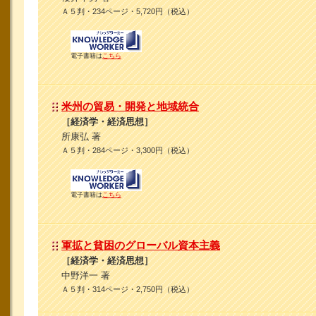
Ａ５判・234ページ・5,720円（税込）
電子書籍は
こちら
米州の貿易・開発と地域統合
［経済学・経済思想］
所康弘 著
Ａ５判・284ページ・3,300円（税込）
電子書籍は
こちら
軍拡と貧困のグローバル資本主義
［経済学・経済思想］
中野洋一 著
Ａ５判・314ページ・2,750円（税込）