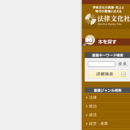
法律
政治
経済
経営・産業