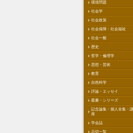
環境問題
社会学
社会政策
社会保障・社会福祉
社会一般
歴史
哲学・倫理学
思想・芸術
教育
自然科学
評論・エッセイ
叢書・シリーズ
記念論集・個人全集・
座
学会誌
品切一覧