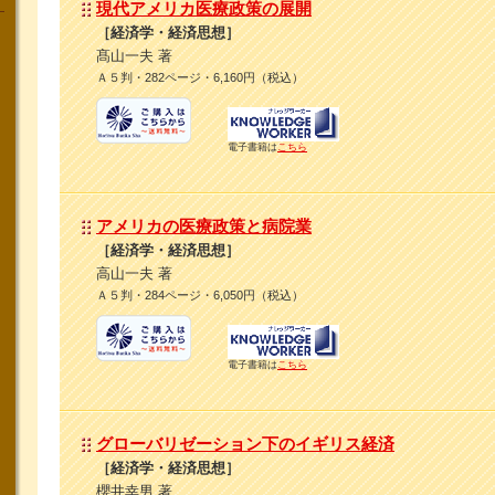
現代アメリカ医療政策の展開
［経済学・経済思想］
髙山一夫 著
Ａ５判・282ページ・6,160円（税込）
電子書籍は
こちら
アメリカの医療政策と病院業
［経済学・経済思想］
高山一夫 著
Ａ５判・284ページ・6,050円（税込）
電子書籍は
こちら
グローバリゼーション下のイギリス経済
［経済学・経済思想］
櫻井幸男 著