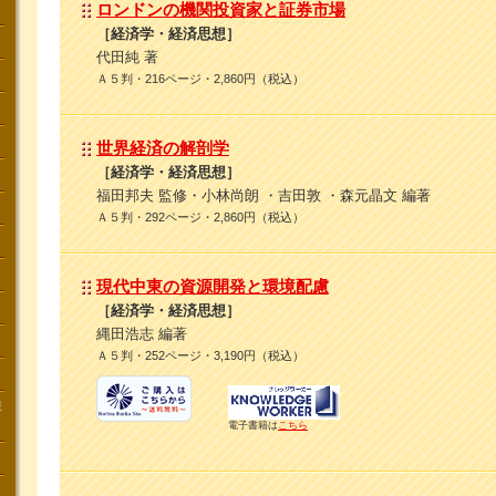
ロンドンの機関投資家と証券市場
［経済学・経済思想］
代田純 著
Ａ５判・216ページ・2,860円（税込）
世界経済の解剖学
［経済学・経済思想］
福田邦夫 監修・小林尚朗 ・吉田敦 ・森元晶文 編著
Ａ５判・292ページ・2,860円（税込）
現代中東の資源開発と環境配慮
［経済学・経済思想］
縄田浩志 編著
Ａ５判・252ページ・3,190円（税込）
講
電子書籍は
こちら