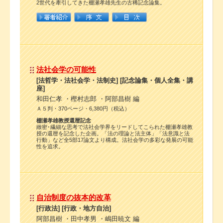
2世代を牽引してきた棚瀬孝雄先生の古稀記念論集。
法社会学の可能性
[法哲学・法社会学・法制史] [記念論集・個人全集・講
座]
和田仁孝 ・樫村志郎 ・阿部昌樹 編
Ａ５判・370ページ・6,380円（税込）
棚瀬孝雄教授還暦記念
緻密･繊細な思考で法社会学界をリードしてこられた棚瀬孝雄教
授の還暦を記念した企画。「法の理論と法主体」「法意識と法
行動」など全5部17論文より構成。法社会学の多彩な発展の可能
性を追求。
自治制度の抜本的改革
[行政法] [行政・地方自治]
阿部昌樹 ・田中孝男 ・嶋田暁文 編