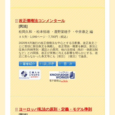
改正債権法コンメンタール
[民法]
松岡久和 ・松本恒雄 ・鹿野菜穂子 ・中井康之 編
Ａ５判・1,046ページ・7,700円（税込）
2020年4月施行の改正債権法を中心とする注釈書。改正条文ご
とに冒頭に新旧条文を掲載し、改正理由・概要を解説。新法と
従来の判例準則・通説との異同、他の法領域（執行・倒産法制
など）との関係、改正が実務に与える影響を明らかにする。改
正に至らなかった条文等にも［前注］［後注］で論及。
電子書籍は
こちら
ヨーロッパ私法の原則・定義・モデル準則
[民法]