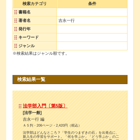
検索カテゴリ
条件
書籍名
著者名
吉永一行
発行年
キーワード
ジャンル
※検索結果はジャンル順です。
検索結果一覧
法学部入門〔第5版〕
[法学一般]
吉永一行 編
Ａ５判・206ページ・2,420円（税込）
法学部はどんなところ？「学生のつまずきの石」を出発点に、
新入生の学習をサポート。「何を学ぶか」「どう学ぶか」の二