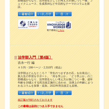
部構成からなり、法学部生としての考え方が身につく一冊。フ
ェイクニュース、生成系AIなど今日的なテーマのコラムを新
設。
電子書籍は
こちら
法学部入門〔第4版〕
吉永一行 編
Ａ５判・198ページ・2,310円（税込）
法学部はどんなところ？「学生のつまずきの石」を出発点に、
新入生の学習をサポート。「何を学ぶか」「どう学ぶか」の二
部構成からなり、法学部生らしい考え方が身につく一冊。成年
年齢を18歳とする民法改正施行に合わせ、法律上の年齢にまつ
わるコラムを加筆・追加。2022年刑法改正も反映。
改訂版が刊行されております
この書籍は品切につき入手できません