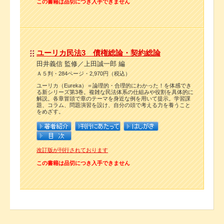
この書籍は品切につき入手できません
ユーリカ民法3 債権総論・契約総論
田井義信 監修／上田誠一郎 編
Ａ５判・284ページ・2,970円（税込）
ユーリカ（Eureka）＝論理的・合理的にわかった！を体感でき
る新シリーズ第3巻。複雑な民法体系の仕組みや役割を具体的に
解説。各章冒頭で章のテーマを身近な例を用いて提示。学習課
題、コラム、問題演習を設け、自分の頭で考える力を養うこと
をめざす。
改訂版が刊行されております
この書籍は品切につき入手できません