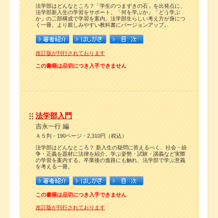
法学部はどんなところ？「学生のつまずきの石」を出発点に、
法学部新入生の学習をサポート。「何を学ぶか」「どう学ぶ
か」の二部構成で学習を案内。法学部生らしい考え方が身につ
く一冊。より親しみやすい教科書にバージョンアップ。
改訂版が刊行されております
この書籍は品切につき入手できません
法学部入門
吉永一行 編
Ａ５判・190ページ・2,310円（税込）
法学部はどんなところ？ 新入生の疑問に答えるべく、社会・紛
争・正義を題材に法律を紹介。学ぶ姿勢・試験・講義など実際
の学習を案内する。卒業後の進路にも触れ、法学部で学ぶ意義
を考える一冊。
この書籍は品切につき入手できません
改訂版が刊行されております