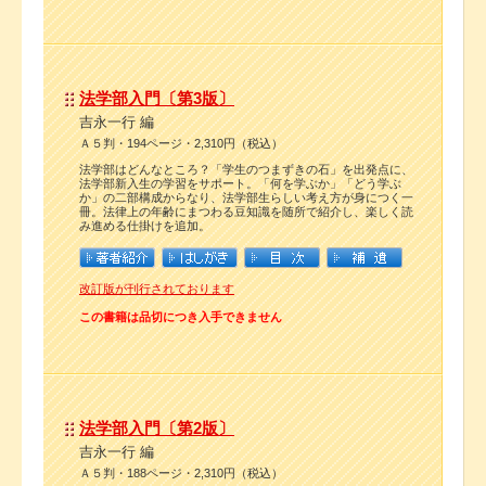
法学部入門〔第3版〕
吉永一行 編
Ａ５判・194ページ・2,310円（税込）
法学部はどんなところ？「学生のつまずきの石」を出発点に、
法学部新入生の学習をサポート。「何を学ぶか」「どう学ぶ
か」の二部構成からなり、法学部生らしい考え方が身につく一
冊。法律上の年齢にまつわる豆知識を随所で紹介し、楽しく読
み進める仕掛けを追加。
改訂版が刊行されております
この書籍は品切につき入手できません
法学部入門〔第2版〕
吉永一行 編
Ａ５判・188ページ・2,310円（税込）