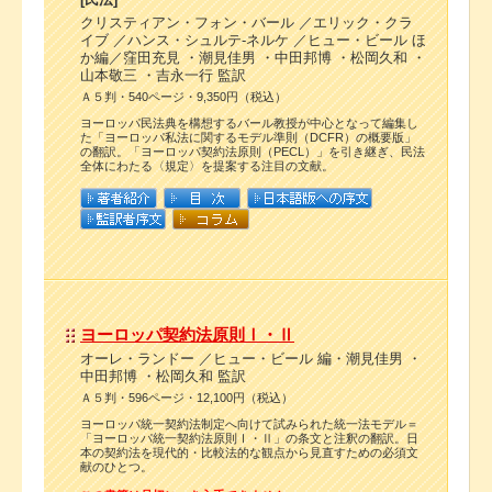
クリスティアン・フォン・バール ／エリック・クラ
イブ ／ハンス・シュルテ-ネルケ ／ヒュー・ビール ほ
か編／窪田充見 ・潮見佳男 ・中田邦博 ・松岡久和 ・
山本敬三 ・吉永一行 監訳
Ａ５判・540ページ・9,350円（税込）
ヨーロッパ民法典を構想するバール教授が中心となって編集し
た「ヨーロッパ私法に関するモデル準則（DCFR）の概要版」
の翻訳。「ヨーロッパ契約法原則（PECL）」を引き継ぎ、民法
全体にわたる〈規定〉を提案する注目の文献。
ヨーロッパ契約法原則Ⅰ・Ⅱ
オーレ・ランドー ／ヒュー・ビール 編・潮見佳男 ・
中田邦博 ・松岡久和 監訳
Ａ５判・596ページ・12,100円（税込）
ヨーロッパ統一契約法制定へ向けて試みられた統一法モデル＝
「ヨーロッパ統一契約法原則Ⅰ・Ⅱ」の条文と注釈の翻訳。日
本の契約法を現代的・比較法的な観点から見直すための必須文
献のひとつ。