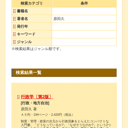
検索カテゴリ
条件
書籍名
著者名
原田久
発行年
キーワード
ジャンル
※検索結果はジャンル順です。
検索結果一覧
行政学〔第2版〕
[行政・地方自治]
原田久 著
Ａ５判・194ページ・2,420円（税込）
制度・管理・政策の次元から行政現象をとらえたコンパクトな
入門書。「どうなっているか?」「なぜそうなのか?」という2つ