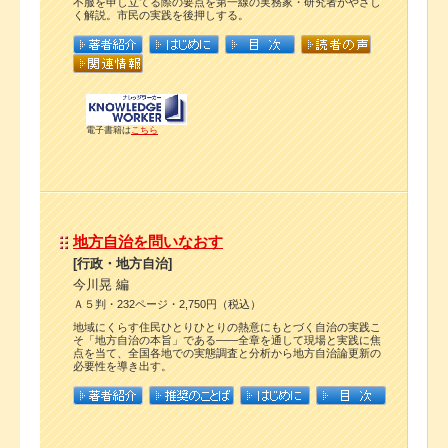
不服を申し立てる際の要点を第一線の実務家・研究者がやさし
く解説。市民の実践を後押しする。
電子書籍は
こちら
地方自治を問いなおす
[行政・地方自治]
今川晃 編
Ａ５判・232ページ・2,750円（税込）
地域にくらす住民ひとりひとりの熱意にもとづく自治の実践こ
そ「地方自治の本旨」である――全章を通して現場と実践に焦
点を当て、全国各地での実態調査と分析から地方自治論更新の
必要性を導き出す。