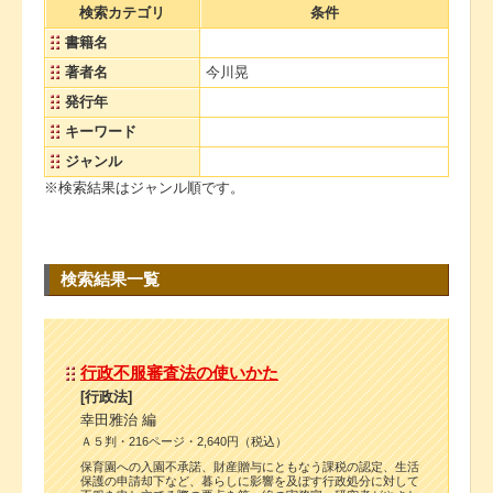
検索カテゴリ
条件
書籍名
著者名
今川晃
発行年
キーワード
ジャンル
※検索結果はジャンル順です。
検索結果一覧
行政不服審査法の使いかた
[行政法]
幸田雅治 編
Ａ５判・216ページ・2,640円（税込）
保育園への入園不承諾、財産贈与にともなう課税の認定、生活
保護の申請却下など、暮らしに影響を及ぼす行政処分に対して