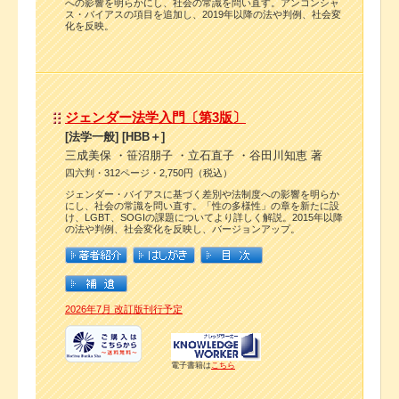
への影響を明らかにし、社会の常識を問い直す。アンコンシャ
ス・バイアスの項目を追加し、2019年以降の法や判例、社会変
化を反映。
ジェンダー法学入門〔第3版〕
[法学一般] [HBB＋]
三成美保 ・笹沼朋子 ・立石直子 ・谷田川知恵 著
四六判・312ページ・2,750円（税込）
ジェンダー・バイアスに基づく差別や法制度への影響を明らか
にし、社会の常識を問い直す。「性の多様性」の章を新たに設
け、LGBT、SOGIの課題についてより詳しく解説。2015年以降
の法や判例、社会変化を反映し、バージョンアップ。
2026年7月 改訂版刊行予定
電子書籍は
こちら