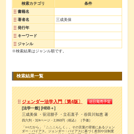
検索カテゴリ
条件
書籍名
著者名
三成美保
発行年
キーワード
ジャンル
※検索結果はジャンル順です。
検索結果一覧
ジェンダー法学入門〔第4版〕
[法学一般] [HBB＋]
三成美保 ・笹沼朋子 ・立石直子 ・谷田川知恵 著
四六判・324ページ・2,860円（税込） ［予価］
「○○だから」「△△△らしく」。その言葉の背後にあるジェン
ダー・バイアス。ジェンダー・バイアスに基づく差別や法制度