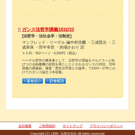
ガンス法哲学講義1832/33
[法哲学・法社会学・法制史]
マンフレッド・リーデル 編中村浩爾 ・三成賢次 ・三
成美保 ・田中幸世 ・的場かおり 訳
Ａ５判・352ページ・6,930円（税込）
ヘーゲル哲学の継承者として、法哲学の理論をマルクスへと結
びつける転轍機の役割を果たしたとされるガンスの1832、33年
講義の講義録。補遺「歴史法学派との論争」で1824～27年にか
けてのガンス論文３本収載。
会社概要
ご利用規約
サイトマップ
プライバシーポリシー
Copyright (C) 1999- 法律文化社 All rights reserved.