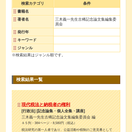
検索カテゴリ
条件
書籍名
著者名
三木義一先生古稀記念論文集編集委
員会
発行年
キーワード
ジャンル
※検索結果はジャンル順です。
検索結果一覧
現代税法と納税者の権利
[行政法] [記念論集・個人全集・講座]
三木義一先生古稀記念論文集編集委員会 編
Ａ５判・384ページ・8,580円（税込）
税法研究の第一人者であり、公益活動や税制のご意見番として