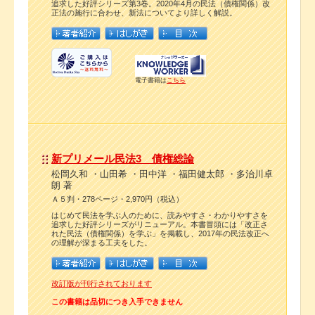
追求した好評シリーズ第3巻。2020年4月の民法（債権関係）改
正法の施行に合わせ、新法についてより詳しく解説。
電子書籍は
こちら
新プリメール民法3 債権総論
松岡久和 ・山田希 ・田中洋 ・福田健太郎 ・多治川卓
朗 著
Ａ５判・278ページ・2,970円（税込）
はじめて民法を学ぶ人のために、読みやすさ・わかりやすさを
追求した好評シリーズがリニューアル。本書冒頭には「改正さ
れた民法（債権関係）を学ぶ」を掲載し、2017年の民法改正へ
の理解が深まる工夫をした。
改訂版が刊行されております
この書籍は品切につき入手できません