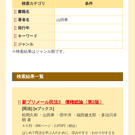
検索カテゴリ
条件
書籍名
著者名
山田希
発行年
キーワード
ジャンル
※検索結果はジャンル順です。
検索結果一覧
新プリメール民法3 債権総論〔第2版〕
[民法] [αブックス]
松岡久和 ・山田希 ・田中洋 ・福田健太郎 ・多治川卓
朗 著
Ａ５判・286ページ・2,970円（税込）
はじめて民法を学ぶ人のために、読みやすさ・わかりやすさを