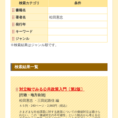
検索カテゴリ
条件
書籍名
著者名
松田憲忠
発行年
キーワード
ジャンル
※検索結果はジャンル順です。
検索結果一覧
対立軸でみる公共政策入門〔第2版〕
[行政・地方自治]
松田憲忠 ・三田妃路佳 編
Ａ５判・240ページ・2,860円（税込）
さまざまな社会課題に対する政策についての価値対立は避けら
れない。この「価値対立の不可避性」という観点から考える公