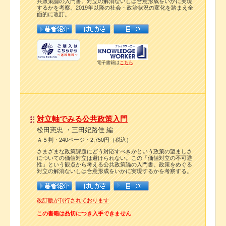
共政策論の入門書。対立の解消ないしは合意形成をいかに実現
するかを考察。2019年以降の社会・政治状況の変化を踏まえ全
面的に改訂。
電子書籍は
こちら
対立軸でみる公共政策入門
松田憲忠 ・三田妃路佳 編
Ａ５判・240ページ・2,750円（税込）
さまざまな政策課題にどう対応すべきかという政策の望ましさ
についての価値対立は避けられない。この「価値対立の不可避
性」という観点から考える公共政策論の入門書。政策をめぐる
対立の解消ないしは合意形成をいかに実現するかを考察する。
改訂版が刊行されております
この書籍は品切につき入手できません