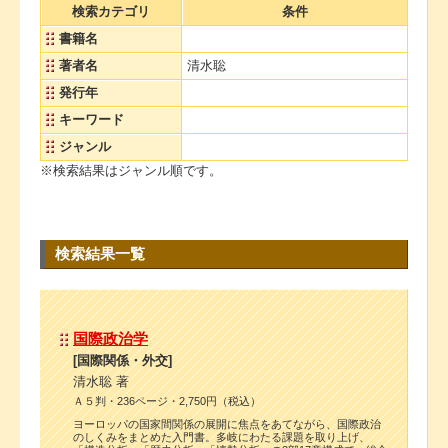
検索カテゴリ
条件
書籍名
著者名
清水聡
発行年
キーワード
ジャンル
※検索結果はジャンル順です。
検索結果一覧
国際政治学
[国際関係・外交]
清水聡 著
Ａ５判・236ページ・2,750円（税込）
ヨーロッパの国家間関係の展開に焦点をあてながら、国際政治
のしくみをまとめた入門書。多岐にわたる課題を取り上げ、