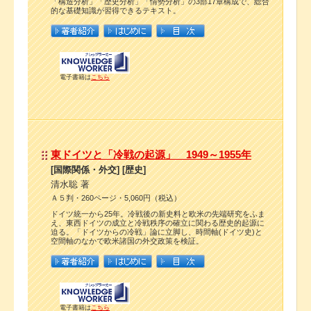
「構造分析」「歴史分析」「情勢分析」の3部17章構成で、総合
的な基礎知識が習得できるテキスト。
電子書籍は
こちら
東ドイツと「冷戦の起源」 1949～1955年
[国際関係・外交] [歴史]
清水聡 著
Ａ５判・260ページ・5,060円（税込）
ドイツ統一から25年。冷戦後の新史料と欧米の先端研究をふま
え、東西ドイツの成立と冷戦秩序の確立に関わる歴史的起源に
迫る。「ドイツからの冷戦」論に立脚し、時間軸(ドイツ史)と
空間軸のなかで欧米諸国の外交政策を検証。
電子書籍は
こちら