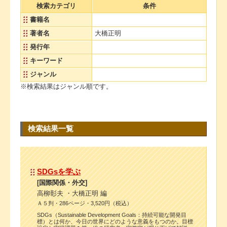
検索カテゴリ
条件
書籍名
著者名
大橋正明
発行年
キーワード
ジャンル
※検索結果はジャンル順です。
検索結果一覧
SDGsを学ぶ
[国際関係・外交]
高柳彰夫 ・大橋正明 編
Ａ５判・286ページ・3,520円（税込）
SDGs（Sustainable Development Goals：持続可能な開発目
標）とは何か、今日の世界にどのような意義をもつのか。目標