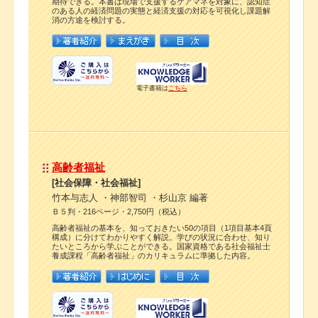
期待できる。本書は現場で支援するケアマネを対象に、認知症
のある人の経済問題の実態と経済支援の対応を可視化し課題解
消の方途を検討する。
電子書籍は
こちら
高齢者福祉
[社会保障・社会福祉]
竹本与志人 ・神部智司 ・杉山京 編著
Ｂ５判・216ページ・2,750円（税込）
高齢者福祉の基本を、知っておきたい50の項目（1項目基本4頁
構成）に分けてわかりやすく解説。学びの状況に合わせ、知り
たいところから学ぶことができる。国家資格である社会福祉士
養成課程「高齢者福祉」のカリキュラムに準拠した内容。