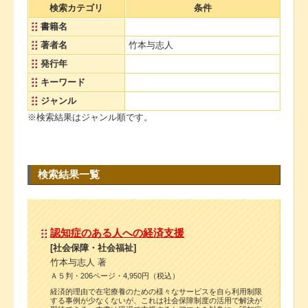
検索カテゴリ
条件
書籍名
著者名
竹本与志人
発行年
キーワード
ジャンル
※検索結果はジャンル順です。
検索結果一覧
認知症のある人への経済支援
[社会保障・社会福祉]
竹本与志人 著
Ａ５判・206ページ・4,950円（税込）
経済的理由で在宅療養のための様々なサービスを自ら利用制限
する事例が少なくないが、これは社会保障制度の活用で解決が