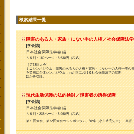
検索結果一覧
障害のある人・家族・にない手の人権／社会保障法学
[学会誌]
日本社会保障法学会 編
Ａ５判・182ページ・3,630円（税込）
［第73回大会］
ミニシンポジウム：障害のある人の人権と家族・にない手の人権―津久
を契機に全体シンポジウム：わが国における社会保障法学の展開
ほかを収録。
現代生活保護の法的検討／障害者の所得保障
[学会誌]
日本社会保障法学会 編
講
Ａ５判・236ページ・3,960円（税込）
第71回大会、第72回大会のシンポジウム、追悼（小川政亮先生）、書評