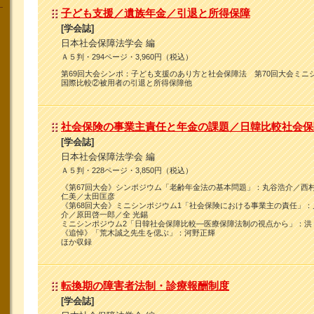
子ども支援／遺族年金／引退と所得保障
[学会誌]
日本社会保障法学会 編
Ａ５判・294ページ・3,960円（税込）
第69回大会シンポ：子ども支援のあり方と社会保障法 第70回大会ミニ
国際比較②被用者の引退と所得保障他
社会保険の事業主責任と年金の課題／日韓比較社会保
[学会誌]
日本社会保障法学会 編
Ａ５判・228ページ・3,850円（税込）
《第67回大会》シンポジウム「老齢年金法の基本問題」：丸谷浩介／西村
仁美／太田匡彦
《第68回大会》ミニシンポジウム1「社会保険における事業主の責任」
介／原田啓一郎／全 光錫
ミニシンポジウム2「日韓社会保障比較―医療保障法制の視点から」：洪
《追悼》「荒木誠之先生を偲ぶ」：河野正輝
ほか収録
転換期の障害者法制・診療報酬制度
[学会誌]