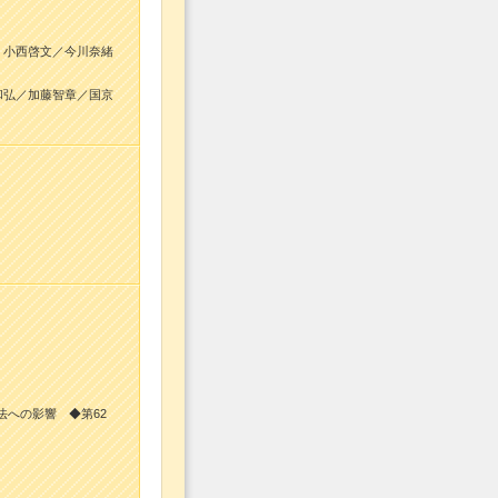
：小西啓文／今川奈緒
和弘／加藤智章／国京
法への影響 ◆第62