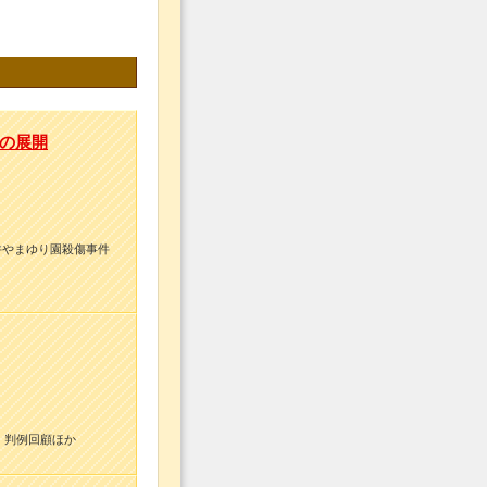
の展開
井やまゆり園殺傷事件
、判例回顧ほか