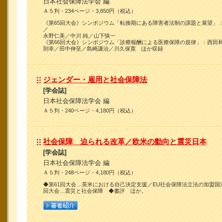
日本社会保障法学会 編
Ａ５判・234ページ・3,850円（税込）
《第65回大会》シンポジウム「転換期にある障害者法制の課題と展望」
／
永野仁美／中川 純／山下慎一
《第66回大会》シンポジウム「診療報酬による医療保障の規律」：西田
則幸／田中伸至／島崎謙治／川久保寛 ほか収録
ジェンダー・雇用と社会保障法
[学会誌]
日本社会保障法学会 編
Ａ５判・240ページ・4,180円（税込）
社会保障 迫られる改革／欧米の動向と震災日本
[学会誌]
日本社会保障法学会 編
Ａ５判・248ページ・4,180円（税込）
◆第61回大会…英米における自己決定支援／EU社会保障法立法の加盟国
回大会…震災と社会保障 ◆書評 ほか。