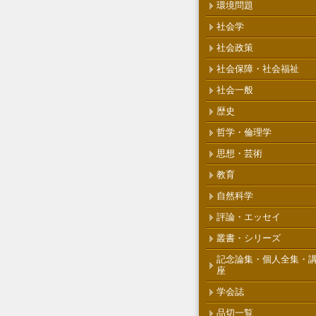
環境問題
社会学
社会政策
社会保障・社会福祉
社会一般
歴史
哲学・倫理学
思想・芸術
教育
自然科学
評論・エッセイ
叢書・シリーズ
記念論集・個人全集・
座
学会誌
品切一覧