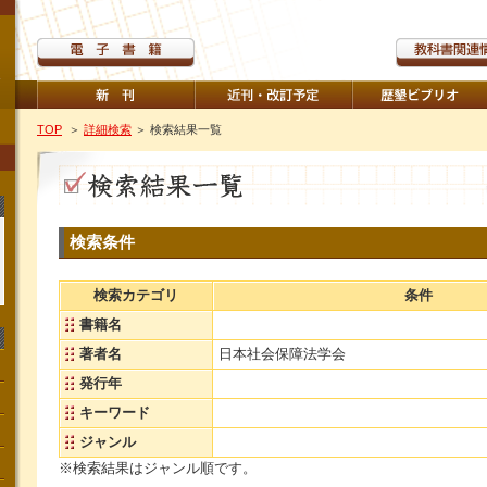
TOP
＞
詳細検索
＞ 検索結果一覧
検索条件
検索カテゴリ
条件
書籍名
著者名
日本社会保障法学会
発行年
キーワード
ジャンル
※検索結果はジャンル順です。