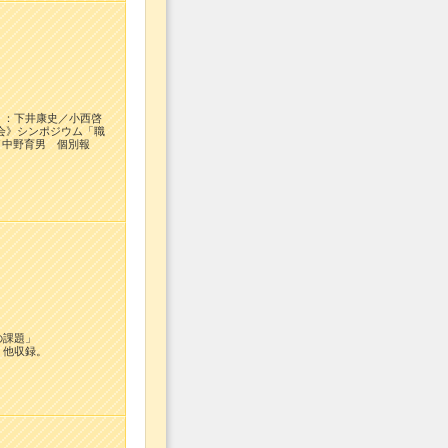
」：下井康史／小西啓
会》シンポジウム「職
／中野育男 個別報
度の課題」
 他収録。