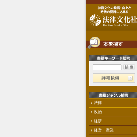
法律
政治
経済
経営・産業