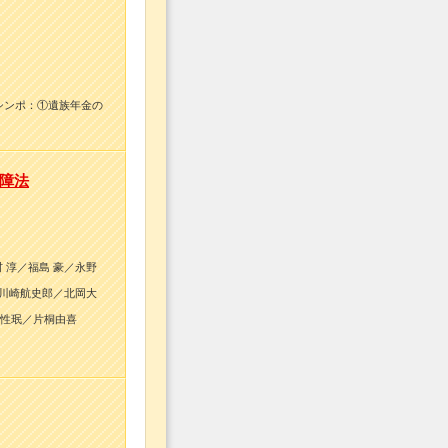
シンポ：①遺族年金の
障法
 淳／福島 豪／永野
：川崎航史郎／北岡大
 性珉／片桐由喜