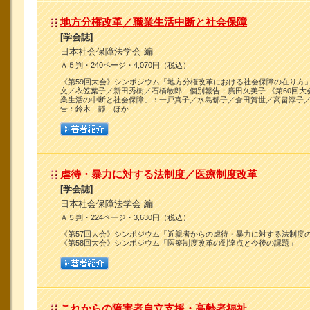
地方分権改革／職業生活中断と社会保障
[学会誌]
日本社会保障法学会 編
Ａ５判・240ページ・4,070円（税込）
《第59回大会》シンポジウム「地方分権改革における社会保障の在り方
文／衣笠葉子／新田秀樹／石橋敏郎 個別報告：廣田久美子 《第60回大
業生活の中断と社会保障」：一戸真子／水島郁子／倉田賀世／高畠淳子
告：鈴木 靜 ほか
虐待・暴力に対する法制度／医療制度改革
[学会誌]
日本社会保障法学会 編
Ａ５判・224ページ・3,630円（税込）
《第57回大会》シンポジウム「近親者からの虐待・暴力に対する法制
《第58回大会》シンポジウム「医療制度改革の到達点と今後の課題」
これからの障害者自立支援・高齢者福祉