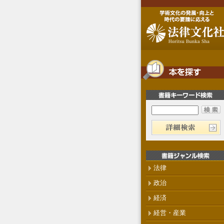
法律
政治
経済
経営・産業