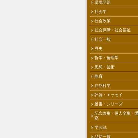
環境問題
社会学
社会政策
社会保障・社会福祉
社会一般
歴史
哲学・倫理学
思想・芸術
教育
自然科学
評論・エッセイ
叢書・シリーズ
記念論集・個人全集・
座
学会誌
品切一覧