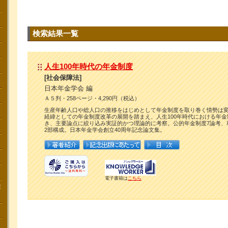
検索結果一覧
人生100年時代の年金制度
[社会保障法]
日本年金学会 編
Ａ５判・258ページ・4,290円（税込）
生産年齢人口や総人口の推移をはじめとして年金制度を取り巻く情勢は
経緯としての年金制度改革の展開を踏まえ、人生100年時代における年
き、主要論点に絞り込み実証的かつ理論的に考察。公的年金制度7論考、
2部構成。日本年金学会創立40周年記念論文集。
電子書籍は
こちら
講