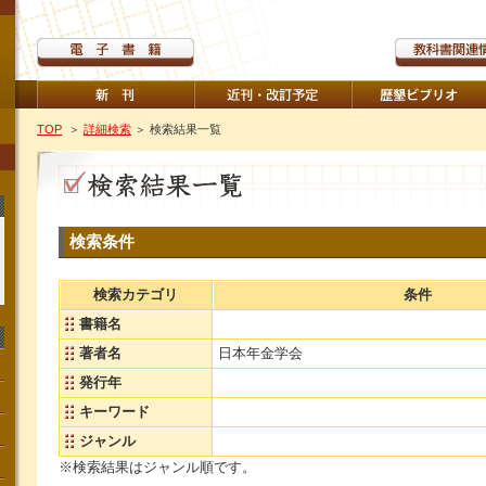
TOP
＞
詳細検索
＞ 検索結果一覧
検索条件
検索カテゴリ
条件
書籍名
著者名
日本年金学会
発行年
キーワード
ジャンル
※検索結果はジャンル順です。