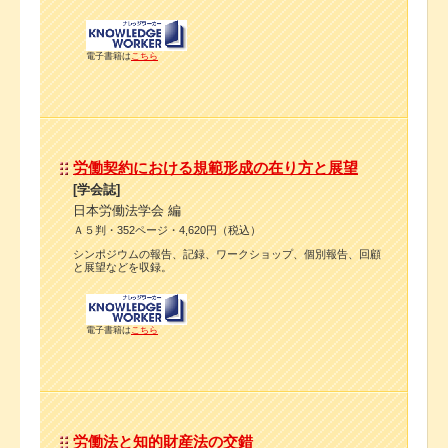
電子書籍は
こちら
労働契約における規範形成の在り方と展望
[学会誌]
日本労働法学会 編
Ａ５判・352ページ・4,620円（税込）
シンポジウムの報告、記録、ワークショップ、個別報告、回顧
と展望などを収録。
電子書籍は
こちら
労働法と知的財産法の交錯