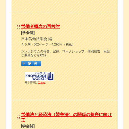
労働者概念の再検討
[学会誌]
日本労働法学会 編
Ａ５判・302ページ・4,290円（税込）
シンポジウムの報告、記録、ワークショップ、個別報告、回顧
と展望などを収録。
電子書籍は
こちら
労働法と経済法（競争法）の関係の整序に向け
て
[学会誌]