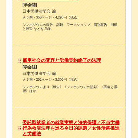
[学会誌]
日本労働法学会 編
Ａ５判・350ページ・4,290円（税込）
シンポジウムの報告、記録、ワークショップ、個別報告、回顧
と展望 などを収録。
雇用社会の変容と労働契約終了の法理
[学会誌]
日本労働法学会 編
Ａ５判・202ページ・3,300円（税込）
シンポジウムより《報告》《シンポジウムの記録》《回顧と展
望》ほか
委託型就業者の就業実態と法的保護／不当労働
行為救済法理を巡る今日的課題／女性活躍推進
と労働法