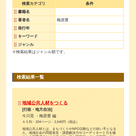
検索カテゴリ
条件
書籍名
著者名
梅原豊
発行年
キーワード
ジャンル
※検索結果はジャンル順です。
検索結果一覧
地域公共人材をつくる
[行政・地方自治]
今川晃 ・梅原豊 編
Ａ５判・204ページ・2,640円（税込）
地域公共人材とは、まちづくりやNPO活動などの担い手となる
人。地域社会の問題発見・課題解決力やコーディネート力を備