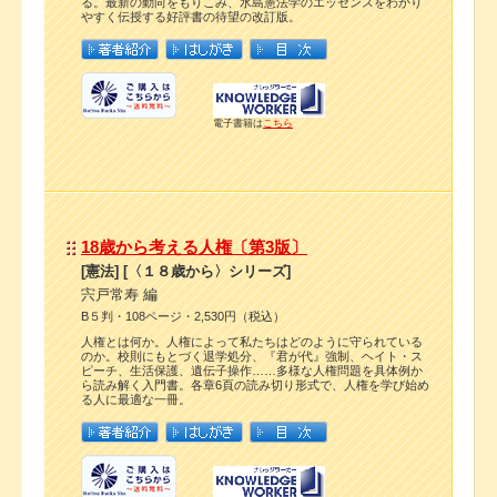
る。最新の動向をもりこみ、水島憲法学のエッセンスをわかり
やすく伝授する好評書の待望の改訂版。
電子書籍は
こちら
18歳から考える人権〔第3版〕
[憲法] [〈１８歳から〉シリーズ]
宍戸常寿 編
B５判・108ページ・2,530円（税込）
人権とは何か。人権によって私たちはどのように守られている
のか。校則にもとづく退学処分、『君が代』強制、ヘイト・ス
ピーチ、生活保護、遺伝子操作……多様な人権問題を具体例か
ら読み解く入門書。各章6頁の読み切り形式で、人権を学び始め
る人に最適な一冊。