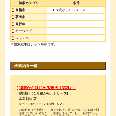
検索カテゴリ
条件
書籍名
〈１８歳から〉シリーズ
著者名
発行年
キーワード
ジャンル
※検索結果はジャンル順です。
検索結果一覧
18歳からはじめる憲法〔第2版〕
[憲法] [〈１８歳から〉シリーズ]
水島朝穂 著
B5判・128ページ・2,420円（税込）
18歳選挙権が実現し、これまで以上に憲法についての知識と問
題意識が問われるなか、「憲法とは何か?」という疑問に応え