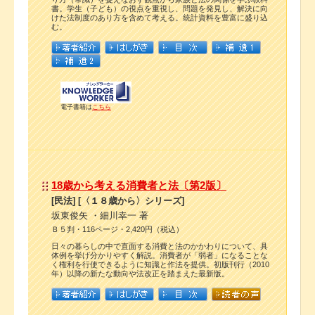
書。学生（子ども）の視点を重視し、問題を発見し、解決に向
けた法制度のあり方を含めて考える。統計資料を豊富に盛り込
む。
電子書籍は
こちら
18歳から考える消費者と法〔第2版〕
[民法] [〈１８歳から〉シリーズ]
坂東俊矢 ・細川幸一 著
Ｂ５判・116ページ・2,420円（税込）
日々の暮らしの中で直面する消費と法のかかわりについて、具
体例を挙げ分かりやすく解説。消費者が「弱者」になることな
く権利を行使できるように知識と作法を提供。初版刊行（2010
年）以降の新たな動向や法改正を踏まえた最新版。