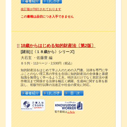
改訂版が刊行されております
この書籍は品切につき入手できません
18歳からはじめる知的財産法〔第2版〕
[諸法] [〈１８歳から〉シリーズ]
大石玄 ・佐藤豊 編
Ｂ５判・112ページ・2,530円（税込）
知的財産法をはじめて学ぶ人のための入門書。法律を専門に学
ぶことのない理工系の学生を念頭に知的財産法の全体像と基礎
知識を無理なく学べるよう工夫。特許法だけでなく意匠法や著
作権法まで関係する法律を幅広く網羅。生成AIに関する章を新
設し、初版刊行以降の法改正や社会の変化に対応。
電子書籍は
こちら