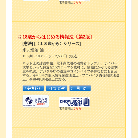
電子書籍は
こちら
18歳からはじめる情報法〔第2版〕
[憲法] [〈１８歳から〉シリーズ]
米丸恒治 編
Ｂ５判・100ページ・2,530円（税込）
ネット上の誹謗中傷、電子商取引の消費者トラブル、サイバー
攻撃といった身近な15のテーマを素材に、情報にかかわる法制
度を概説。デジタル庁の設置やコインハイブ事件などにも言及
する。令和3年の個人情報保護法改正・プロバイダ責任制限法改
正、令和4年刑法改正に対応。
電子書籍は
こちら