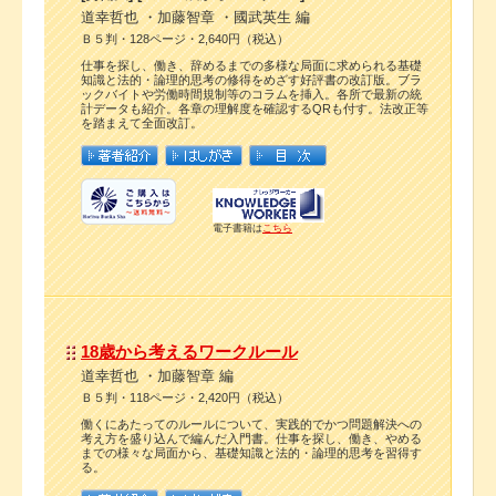
道幸哲也 ・加藤智章 ・國武英生 編
Ｂ５判・128ページ・2,640円（税込）
仕事を探し、働き、辞めるまでの多様な局面に求められる基礎
知識と法的・論理的思考の修得をめざす好評書の改訂版。ブラ
ックバイトや労働時間規制等のコラムを挿入。各所で最新の統
計データも紹介。各章の理解度を確認するQRも付す。法改正等
を踏まえて全面改訂。
電子書籍は
こちら
18歳から考えるワークルール
道幸哲也 ・加藤智章 編
Ｂ５判・118ページ・2,420円（税込）
働くにあたってのルールについて、実践的でかつ問題解決への
考え方を盛り込んで編んだ入門書。仕事を探し、働き、やめる
までの様々な局面から、基礎知識と法的・論理的思考を習得す
る。