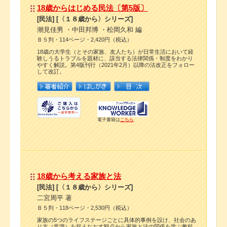
18歳からはじめる民法〔第5版〕
[民法] [〈１８歳から〉シリーズ]
潮見佳男 ・中田邦博 ・松岡久和 編
Ｂ５判・114ページ・2,420円（税込）
18歳の大学生（とその家族、友人たち）が日常生活において経
験しうるトラブルを題材に、該当する法律関係・制度をわかり
やすく解説。第4版刊行（2021年2月）以降の法改正をフォロー
して改訂。
電子書籍は
こちら
18歳から考える家族と法
[民法] [〈１８歳から〉シリーズ]
二宮周平 著
Ｂ５判・118ページ・2,530円（税込）
家族の5つのライフステージごとに具体的事例を設け、社会のあ
り方（常識）を捉えなおす観点から家族と法の関係を学ぶ教科