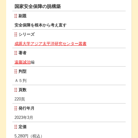
国家安全保障の脱構築
副題
安全保障を根本から考え直す
シリーズ
成蹊大学アジア太平洋研究センター叢書
著者
遠藤誠治
編
判型
Ａ５判
頁数
220頁
発行年月
2023年3月
定価
5,280円（税込）