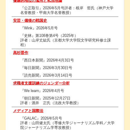
優越的地位の濫用と私法理論
『公正取引』2026年5月号評者：根岸 哲氏（神戸大学
名誉教授・甲南大学名誉教授）
安芸・備後の戦国史
『Wink』2026年5月号
『史林』第108巻第4号（2025年）
評者：山岸丈紘氏（京都大学大学院文学研究科修士課
程）
高杉晋作
『西日本新聞』2026年4月3日号
『毎日新聞』2026年3月30日号
『読売新聞』2026年3月14日号
求職者支援訓練のジェンダー分析
『We learn』2026年4月号
『朝日新聞』2025年12月27日
評者：酒井 正氏（法政大学教授）
メディアと国際法
『GALAC』2026年5月号
評者：山田健太氏（専修大学ジャーナリズム学科／大学
院ジャーナリズム学専攻教授）