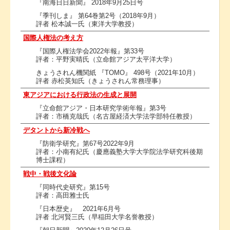
『南海日日新聞』 2018年9月25日号
『季刊しま』 第64巻第2号（2018年9月）
評者 松本誠一氏（東洋大学教授）
国際人権法の考え方
『国際人権法学会2022年報』第33号
評者：平野実晴氏（立命館アジア太平洋大学）
きょうされん機関紙 『TOMO』 498号（2021年10月）
評者 赤松英知氏（きょうされん常務理事）
東アジアにおける行政法の生成と展開
『立命館アジア・日本研究学術年報』第3号
評者：市橋克哉氏（名古屋経済大学法学部特任教授）
デタントから新冷戦へ
『防衛学研究』第67号2022年9月
評者：小南有紀氏（慶應義塾大学大学院法学研究科後期
博士課程）
戦中・戦後文化論
『同時代史研究』第15号
評者：高田雅士氏
『日本歴史』 2021年6月号
評者 北河賢三氏（早稲田大学名誉教授）