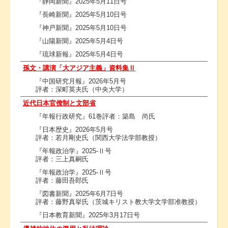
『静岡新聞』2025年5月11日号
『長崎新聞』2025年5月10日号
『神戸新聞』2025年5月10日号
『山陽新聞』2025年5月4日号
『琉球新報』2025年5月4日号
孫文・講演「大アジア主義」資料集Ⅱ
『中国研究月報』2026年5月号
評者：深町英夫氏（中央大学）
近代日本官僚制と文部省
『年報行政研究』61巻評者：築島 尚氏
『日本歴史』2026年5月号
評者：若月剛史氏（関西大学法学部教授）
『年報政治学』2025-Ⅱ号
評者：三上真嗣氏
『年報政治学』2025-Ⅱ号
評者：藤田吾郎氏
『図書新聞』2025年6月7日号
評者：藤野真挙氏（茨城キリスト教大学文学部准教授）
『日本教育新聞』2025年3月17日号