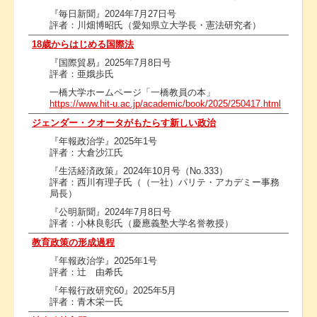
『毎日新聞』2024年7月27日号
評者：川畑博昭氏（愛知県立大学長・憲法研究者）
18歳からはじめる国際法
『国際貿易』2025年7月8日号
評者：亜娥歩氏
一橋大学ホームページ「一橋教員の本」
https://www.hit-u.ac.jp/academic/book/2025/250417.html
ジェンダー・クオータがもたらす新しい政治
『年報政治学』2025年1号
評者：大倉沙江氏
『生活経済政策』2024年10月号（No.333）
評者：西川有理子氏（（一社）パリテ・アカデミー事務
局長）
『公明新聞』2024年7月8日号
評者：小林良彰氏（慶應義塾大学名誉教授）
教育政策の形成過程
『年報政治学』2025年1号
評者：辻 由希氏
『年報行政研究60』2025年5月
評者：青木栄一氏