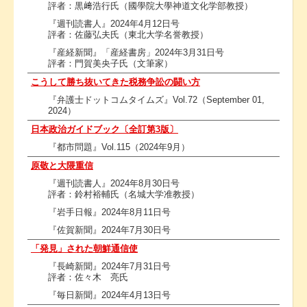
評者：黒﨑浩行氏（國學院大學神道文化学部教授）
『週刊読書人』2024年4月12日号
評者：佐藤弘夫氏（東北大学名誉教授）
『産経新聞』「産経書房」2024年3月31日号
評者：門賀美央子氏（文筆家）
こうして勝ち抜いてきた税務争訟の闘い方
『弁護士ドットコムタイムズ』Vol.72（September 01,
2024）
日本政治ガイドブック〔全訂第3版〕
『都市問題』Vol.115（2024年9月）
原敬と大隈重信
『週刊読書人』2024年8月30日号
評者：鈴村裕輔氏（名城大学准教授）
『岩手日報』2024年8月11日号
『佐賀新聞』2024年7月30日号
「発見」された朝鮮通信使
『長崎新聞』2024年7月31日号
評者：佐々木 亮氏
『毎日新聞』2024年4月13日号