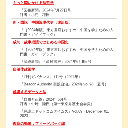
もっと問いかける法哲学
『図書新聞』2024年7月27日号
評者：小門 穂氏
新・図説 中国近現代史〔改訂版〕
『［2024年版］東方書店おすすめ 中国を学ぶための入
門書・ガイドブック』
成句・故事成語ではじめる中国史
『［2024年版］東方書店おすすめ 中国を学ぶための入
門書・ガイドブック』
『産経新聞』「産経書房」2024年6月9日号
自治体政策学
『月刊ガバナンス』7月号（2024年）
『Beacon Authority 実践自治』2024年vol.98（夏号）
越境するデータと法
『自由と正義』2024年6月号
評者：中崎 隆氏（第一東京弁護士会会員）
『弁護士ドットコムタイムズ』Vol.69（December 01,
2023）
教育の効果：フィードバック編