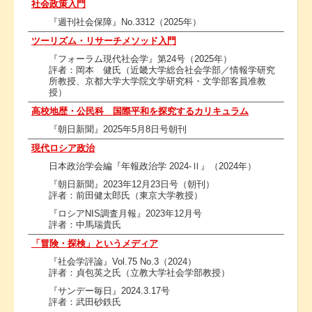
社会政策入門
『週刊社会保障』No.3312（2025年）
ツーリズム・リサーチメソッド入門
『フォーラム現代社会学』第24号（2025年）
評者：岡本 健氏（近畿大学総合社会学部／情報学研究
所教授、
京都大学大学院文学研究科・文学部客員准教
授）
高校地歴・公民科 国際平和を探究するカリキュラム
『朝日新聞』2025年5月8日号朝刊
現代ロシア政治
日本政治学会編『年報政治学 2024-Ⅱ』（2024年）
『朝日新聞』2023年12月23日号（朝刊）
評者：前田健太郎氏（東京大学教授）
『ロシアNIS調査月報』2023年12月号
評者：中馬瑞貴氏
「冒険・探検」というメディア
『社会学評論』Vol.75 No.3（2024）
評者：貞包英之氏（立教大学社会学部教授）
『サンデー毎日』2024.3.17号
評者：武田砂鉄氏