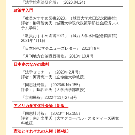
『法学館憲法研究所』（2023.04.24）
政策学入門
『教員おすすめ図書2023』（城西大学水田記念図書館）
評者：柳澤智美氏（城西大学現代政策学部社会経済シス
テム学科）
『教員おすすめ図書2021』（城西大学水田記念図書館）
2021年4月1日
『日本NPO学会ニューズレター』 2013年9月
『月刊地方自治職員研修』 2013年10月号
日本史のなかの裁判
『法学セミナー』（2023年2月号）
評者：河野恵一氏（立命館大学教授）
『同志社時報』（2023年 No.155）
評者：川嶋四郎氏（大学法学部教授）
『京都民報』2022年11月27日号
アメリカ多文化社会論〔新版〕
『同志社時報』（2023年 No.155）
評者：南川文里氏（大学グローバル・スタディーズ研究
科教授）
憲法とそれぞれの人権〔第4版〕